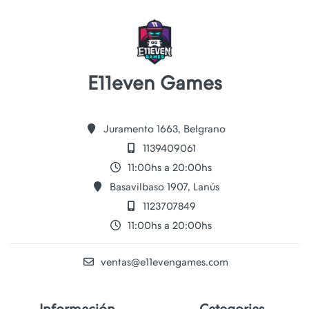
E11even Games
Juramento 1663, Belgrano
1139409061
11:00hs a 20:00hs
Basavilbaso 1907, Lanús
1123707849
11:00hs a 20:00hs
ventas@e11evengames.com
Información
Categorias