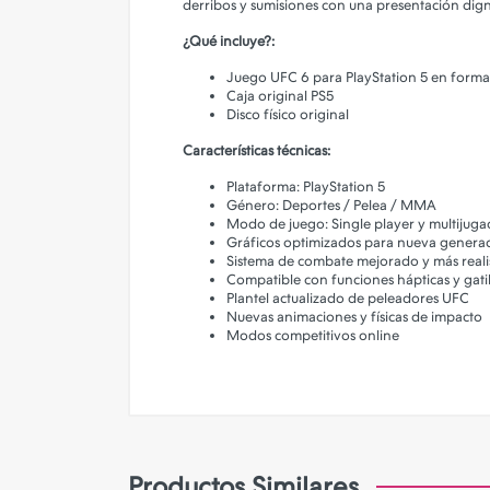
derribos y sumisiones con una presentación digna
Camara de Seguridad
¿Qué incluye?:
Gadgets
Juego UFC 6 para PlayStation 5 en format
Iluminacion
Caja original PS5
Disco físico original
Parlantes
Características técnicas:
PERSONALIZA TU FUNDA!
Plataforma: PlayStation 5
Género: Deportes / Pelea / MMA
Modo de juego: Single player y multijuga
Gráficos optimizados para nueva genera
Sistema de combate mejorado y más reali
Compatible con funciones hápticas y gati
Plantel actualizado de peleadores UFC
Nuevas animaciones y físicas de impacto
Modos competitivos online
Productos Similares