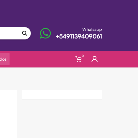
in interes en el valor de lista
Whatsapp
+5491139409061
0
dos