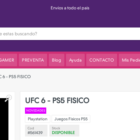
3 cuotas s
 GAMER
PREVENTA
Blog
Ayuda
CONTACTO
Mis Pedi
 6 - PS5 FISICO
UFC 6 - PS5 FISICO
NOVEDADES
Playstation
Juegos Fisicos PS5
Cod
Stock
#561439
DISPONIBLE