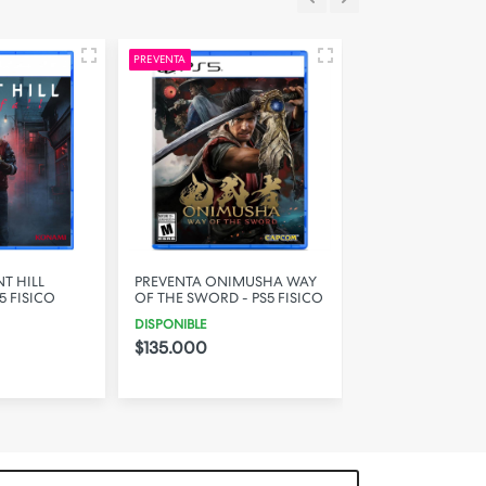
PREVENTA
PREVENTA
NT HILL
PREVENTA ONIMUSHA WAY
PREVENTA DISGA
5 FISICO
OF THE SWORD - PS5 FISICO
MAYHEM DELUXE 
PS5 FISICO
DISPONIBLE
DISPONIBLE
$135.000
$122.000