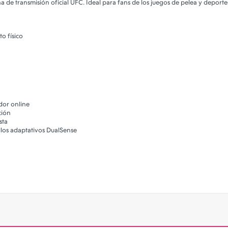
 de transmisión oficial UFC. Ideal para fans de los juegos de pelea y deporte
o físico
dor online
ción
sta
llos adaptativos DualSense