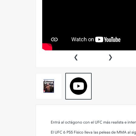
Pokemon TCG
Preventas
SEMINUEVOS
Componentes PC
‹
›
Gafas Gamer
Mobile Gaming
Notebooks
Perifericos PC
2X1 DIGITALES PS4/PS5
Articulos Geek
Remeras TDV
Entrá al octágono con el UFC más realista e inten
Accesorios telefonía
El UFC 6 PS5 Físico lleva las peleas de MMA al s