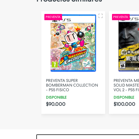
PREVENTA
PREVENTA
CAPTAIN
PREVENTA SUPER
PREVENTA M
I: WORLD
BOMBERMAN COLLECTION
SOLID MAST
 PS5 FISICO
- PS5 FISICO
VOL 2 - PS5 F
DISPONIBLE
DISPONIBLE
$90.000
$100.000