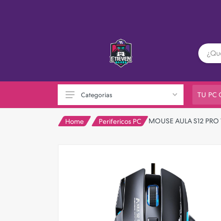
TU PC
Categorias
MOUSE AULA S12 PRO
Home
Perifericos PC
PC GAMER
Playstation
XBOX
Nintendo
Otras consolas