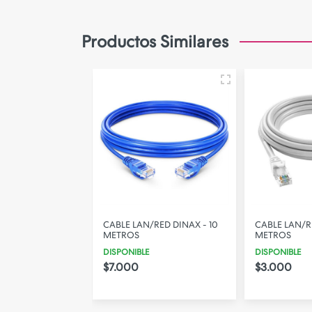
Camara de Seguridad
Gadgets
Productos Similares
Iluminacion
Parlantes
PERSONALIZA TU FUNDA!
RED DINAX - 10
CABLE LAN/RED DITRON - 2
CABLE LAN/R
METROS
METROS
DISPONIBLE
DISPONIBLE
$3.000
$5.000