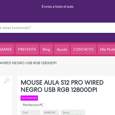
Envios a todo el pais
 GAMER
PREVENTA
Blog
Ayuda
CONTACTO
Mis Pedi
 WIRED NEGRO USB RGB 12800DPI
MOUSE AULA S12 PRO WIRED
NEGRO USB RGB 12800DPI
NOVEDADES
Perifericos PC
Cod
MARCAS
Stock