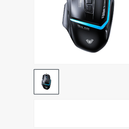
Pokemon TCG
Preventas
SEMINUEVOS
Componentes PC
Gafas Gamer
Mobile Gaming
Notebooks
Perifericos PC
2X1 DIGITALES PS4/PS5
Articulos Geek
Remeras TDV
Accesorios telefonía