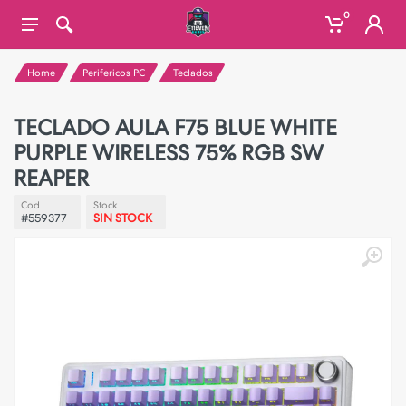
0
Home
Perifericos PC
Teclados
TECLADO AULA F75 BLUE WHITE
PURPLE WIRELESS 75% RGB SW
REAPER
Cod
Stock
#559377
SIN STOCK