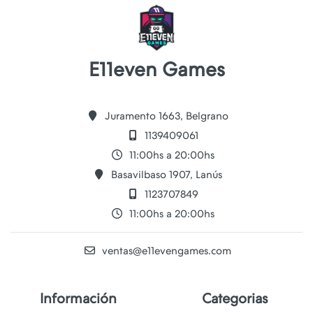
E11even Games
Juramento 1663, Belgrano
1139409061
11:00hs a 20:00hs
Basavilbaso 1907, Lanús
1123707849
11:00hs a 20:00hs
ventas@e11evengames.com
Información
Categorias