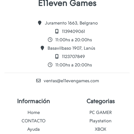
E11even Games
Juramento 1663, Belgrano
1139409061
11:00hs a 20:00hs
Basavilbaso 1907, Lanús
1123707849
11:00hs a 20:00hs
ventas@e11evengames.com
Información
Categorias
Home
PC GAMER
CONTACTO
Playstation
Ayuda
XBOX