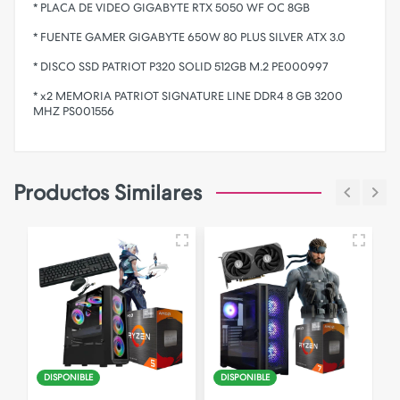
* PLACA DE VIDEO GIGABYTE RTX 5050 WF OC 8GB
* FUENTE GAMER GIGABYTE 650W 80 PLUS SILVER ATX 3.0
* DISCO SSD PATRIOT P320 SOLID 512GB M.2 PE000997
* x2 MEMORIA PATRIOT SIGNATURE LINE DDR4 8 GB 3200
MHZ PS001556
Productos Similares
R
DISPONIBLE
DISPONIBLE