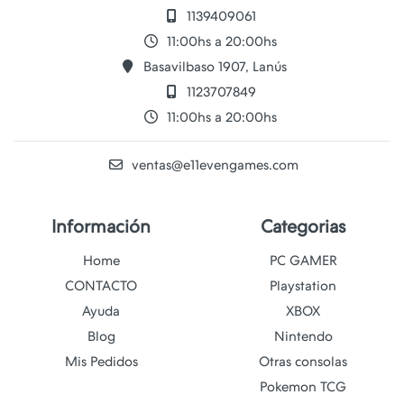
1139409061
11:00hs a 20:00hs
Basavilbaso 1907, Lanús
1123707849
11:00hs a 20:00hs
ventas@e11evengames.com
Información
Categorias
Home
PC GAMER
CONTACTO
Playstation
Ayuda
XBOX
Blog
Nintendo
Mis Pedidos
Otras consolas
Pokemon TCG