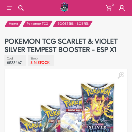
0
Home
Pokemon TCG
BOOSTERS - SOBRES
POKEMON TCG SCARLET & VIOLET
SILVER TEMPEST BOOSTER - ESP X1
Cod
Stock
#533467
SIN STOCK