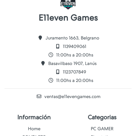
E11even Games
Juramento 1663, Belgrano
1139409061
11:00hs a 20:00hs
Basavilbaso 1907, Lanús
1123707849
11:00hs a 20:00hs
ventas@e11evengames.com
Información
Categorias
Home
PC GAMER