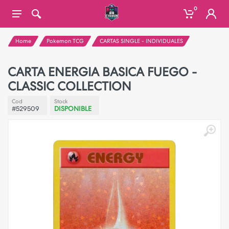
0
Home
Pokemon TCG
CARTAS SINGLE - INDIVIDUALES
CARTA ENERGIA BASICA FUEGO -
CLASSIC COLLECTION
Cod
Stock
#529509
DISPONIBLE