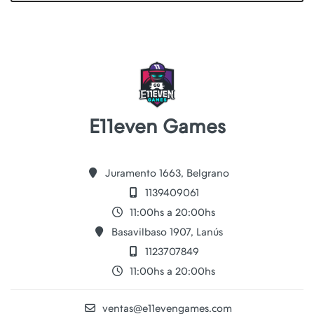
E11even Games
Juramento 1663, Belgrano
1139409061
11:00hs a 20:00hs
Basavilbaso 1907, Lanús
1123707849
11:00hs a 20:00hs
ventas@e11evengames.com