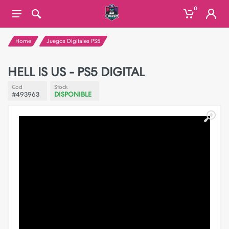
0
Home
Juegos Digitales PS5
HELL IS US - PS5 DIGITAL
Cod
Stock
#493963
DISPONIBLE