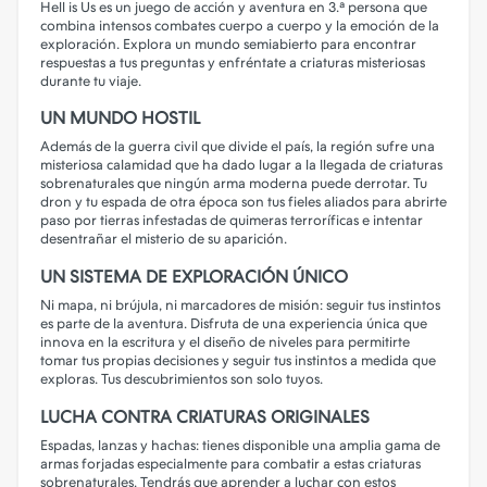
Hell is Us es un juego de acción y aventura en 3.ª persona que
combina intensos combates cuerpo a cuerpo y la emoción de la
exploración. Explora un mundo semiabierto para encontrar
respuestas a tus preguntas y enfréntate a criaturas misteriosas
durante tu viaje.
UN MUNDO HOSTIL
Además de la guerra civil que divide el país, la región sufre una
misteriosa calamidad que ha dado lugar a la llegada de criaturas
sobrenaturales que ningún arma moderna puede derrotar. Tu
dron y tu espada de otra época son tus fieles aliados para abrirte
paso por tierras infestadas de quimeras terroríficas e intentar
desentrañar el misterio de su aparición.
UN SISTEMA DE EXPLORACIÓN ÚNICO
Ni mapa, ni brújula, ni marcadores de misión: seguir tus instintos
es parte de la aventura. Disfruta de una experiencia única que
innova en la escritura y el diseño de niveles para permitirte
tomar tus propias decisiones y seguir tus instintos a medida que
exploras. Tus descubrimientos son solo tuyos.
LUCHA CONTRA CRIATURAS ORIGINALES
Espadas, lanzas y hachas: tienes disponible una amplia gama de
armas forjadas especialmente para combatir a estas criaturas
sobrenaturales. Tendrás que aprender a luchar con estos