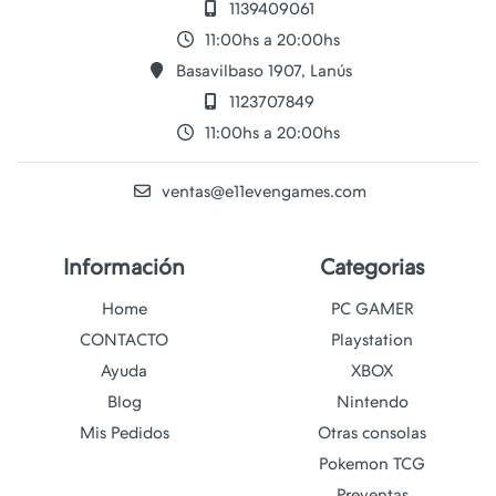
1139409061
11:00hs a 20:00hs
Basavilbaso 1907, Lanús
1123707849
11:00hs a 20:00hs
ventas@e11evengames.com
Información
Categorias
Home
PC GAMER
CONTACTO
Playstation
Ayuda
XBOX
Blog
Nintendo
Mis Pedidos
Otras consolas
Pokemon TCG
Preventas