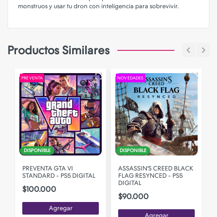
monstruos y usar tu dron con inteligencia para sobrevivir.
Productos Similares
PREVENTA
NOVEDADES
P
DISPONIBLE
DISPONIBLE
PREVENTA GTA VI
ASSASSIN'S CREED BLACK
STANDARD - PS5 DIGITAL
FLAG RESYNCED - PS5
DIGITAL
$100.000
$90.000
Agregar
Agregar