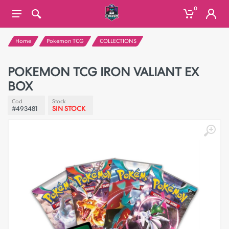
0
Home
Pokemon TCG
COLLECTIONS
POKEMON TCG IRON VALIANT EX
BOX
Cod
Stock
#493481
SIN STOCK