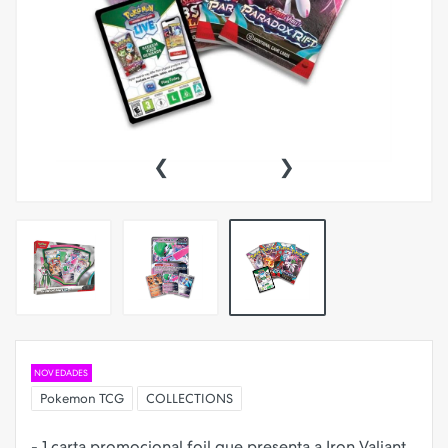
‹
›
NOVEDADES
Pokemon TCG
COLLECTIONS
- 1 carta promocional foil que presenta a Iron Valiant