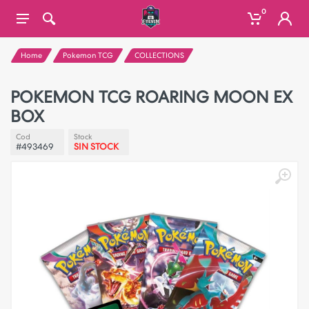
0
Home
Pokemon TCG
COLLECTIONS
POKEMON TCG ROARING MOON EX
BOX
Cod
Stock
#493469
SIN STOCK