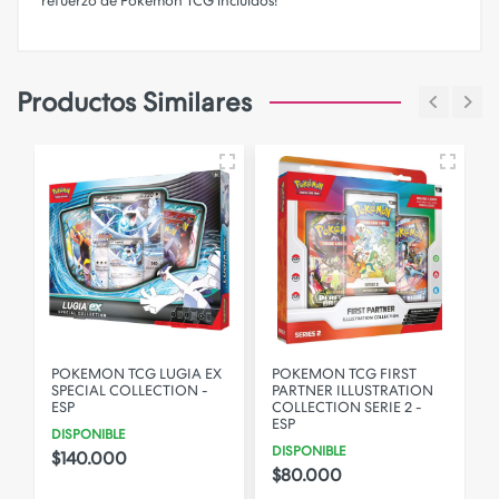
refuerzo de Pokémon TCG incluidos!
Productos Similares
N
POKEMON TCG LUGIA EX
POKEMON TCG FIRST
SPECIAL COLLECTION -
PARTNER ILLUSTRATION
N
ESP
COLLECTION SERIE 2 -
ESP
DISPONIBLE
DISPONIBLE
$140.000
$80.000