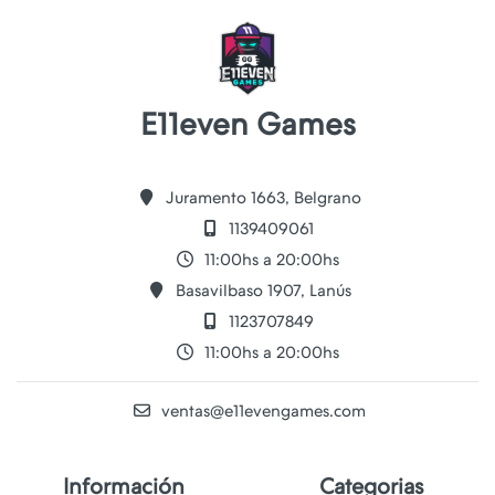
E11even Games
Juramento 1663, Belgrano
1139409061
11:00hs a 20:00hs
Basavilbaso 1907, Lanús
1123707849
11:00hs a 20:00hs
ventas@e11evengames.com
Información
Categorias