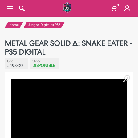
0
Home
Juegos Digitales PS5
METAL GEAR SOLID Δ: SNAKE EATER -
PS5 DIGITAL
Cod
Stock
#493422
DISPONIBLE