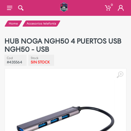
0
Home
Accesorios telefonía
HUB NOGA NGH50 4 PUERTOS USB
NGH50 - USB
Cod
Stock
#435564
SIN STOCK