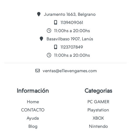
Juramento 1663, Belgrano
1139409061
11:00hs a 20:00hs
Basavilbaso 1907, Lanús
1123707849
11:00hs a 20:00hs
ventas@e11evengames.com
Información
Categorias
Home
PC GAMER
CONTACTO
Playstation
Ayuda
XBOX
Blog
Nintendo