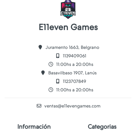
E11even Games
Juramento 1663, Belgrano
1139409061
11:00hs a 20:00hs
Basavilbaso 1907, Lanús
1123707849
11:00hs a 20:00hs
ventas@e11evengames.com
Información
Categorias