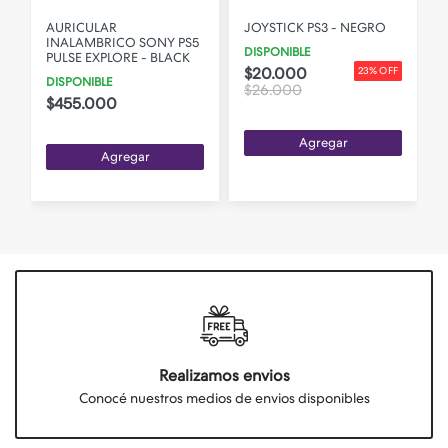
AURICULAR
JOYSTICK PS3 - NEGRO
5
INALAMBRICO SONY PS5
DISPONIBLE
PULSE EXPLORE - BLACK
$20.000
23% OFF
DISPONIBLE
$26.000
$455.000
Agregar
Agregar
Realizamos envios
Conocé nuestros medios de envios disponibles