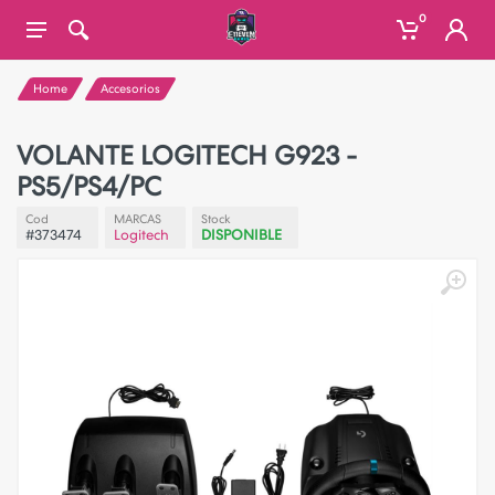
0
Home
Accesorios
VOLANTE LOGITECH G923 -
PS5/PS4/PC
Cod
MARCAS
Stock
#373474
Logitech
DISPONIBLE