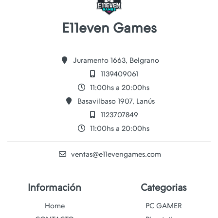
E11even Games
Juramento 1663, Belgrano
1139409061
11:00hs a 20:00hs
Basavilbaso 1907, Lanús
1123707849
11:00hs a 20:00hs
ventas@e11evengames.com
Información
Categorias
Home
PC GAMER