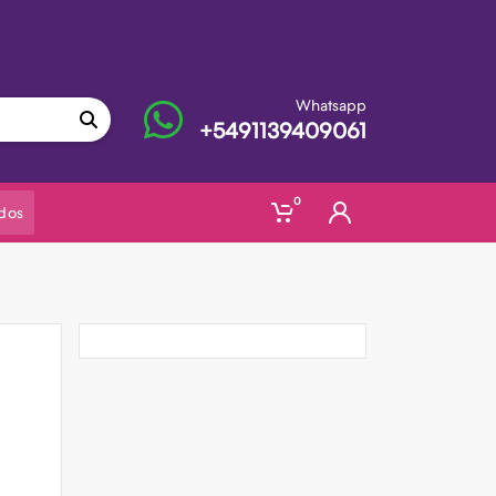
Whatsapp
+5491139409061
0
dos