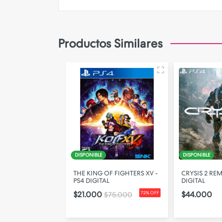
Productos Similares
DISPONIBLE
DISPONIBLE
STO PROTOCOL -
THE KING OF FIGHTERS XV -
CRYSIS 2 RE
L
PS4 DIGITAL
DIGITAL
$21.000
$44.000
$75.000
72% OFF