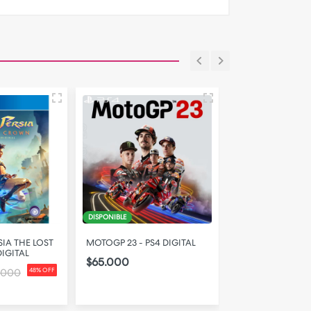
DISPONIBLE
DISPONIBLE
SIA THE LOST
MOTOGP 23 - PS4 DIGITAL
LEGO BATMAN 3
IGITAL
GOTHAM - PS4 D
$65.000
$32.000
.000
48% OFF