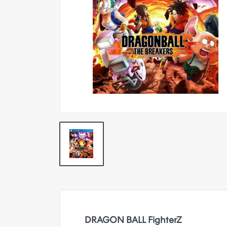
Pokemon TCG
Preventas
SEMINUEVOS
Componentes PC
Gafas Gamer
Mobile Gaming
Notebooks
Perifericos PC
2X1 DIGITALES PS4/PS5
Articulos Geek
Remeras TDV
Accesorios telefonía
DRAGON BALL FighterZ