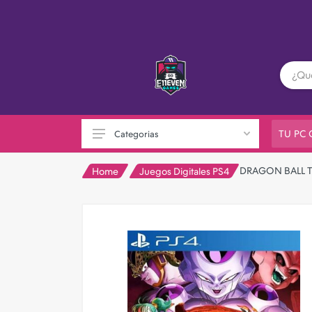
TU PC
Categorias
DRAGON BALL T
Home
Juegos Digitales PS4
PC GAMER
Playstation
XBOX
Nintendo
Otras consolas