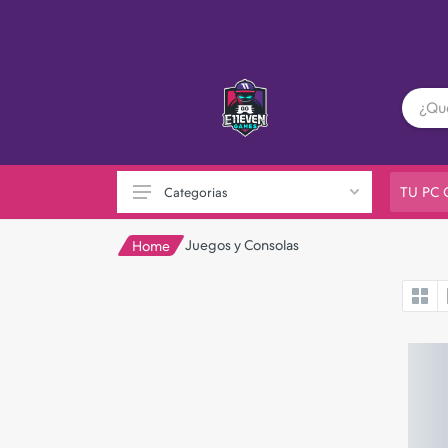
TU PC
Categorias
Juegos y Consolas
Home
PC GAMER
Playstation
XBOX
Nintendo
Otras consolas