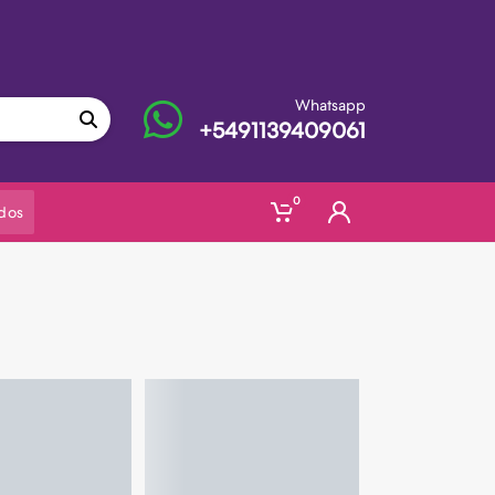
Whatsapp
+5491139409061
0
dos