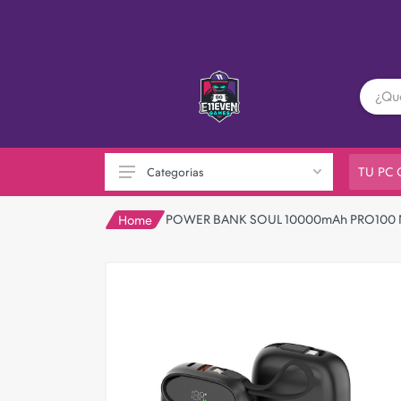
TU PC
Categorias
POWER BANK SOUL 10000mAh PRO100
Home
PC GAMER
Playstation
XBOX
Nintendo
Otras consolas