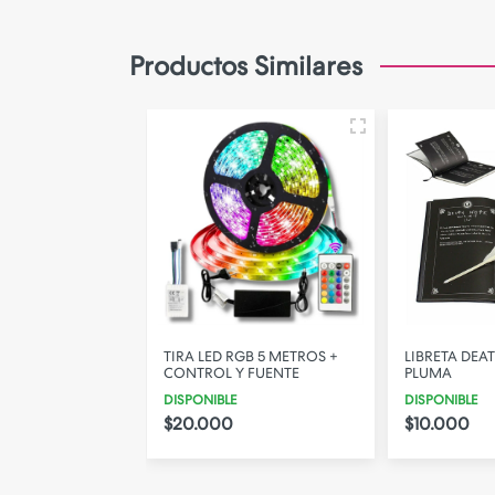
Camara de Seguridad
Gadgets
Productos Similares
Iluminacion
Parlantes
PERSONALIZA TU FUNDA!
ELFIE ARO MINI
TIRA LED RGB 5 METROS +
LIBRETA DEA
CONTROL Y FUENTE
PLUMA
DISPONIBLE
DISPONIBLE
$20.000
$10.000