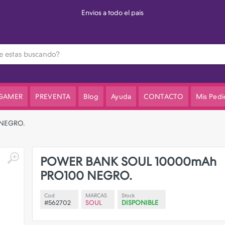
3 cuotas sin interes en el valor de lista
 GAMER
PREVENTA
Blog
Ayuda
CONTACTO
Mis Pedi
 NEGRO.
POWER BANK SOUL 10000mAh
PRO100 NEGRO.
Cod
MARCAS
Stock
#562702
SOUL
DISPONIBLE