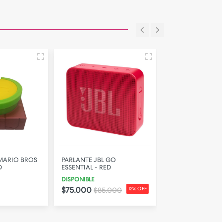
MARIO BROS
PARLANTE JBL GO
GAFAS GAMER - 
D
ESSENTIAL - RED
CRISTAL
DISPONIBLE
DISPONIBLE
$75.000
$189.000
$85.000
12% OFF