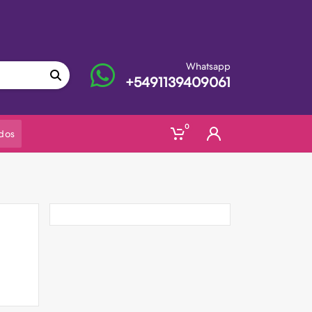
Whatsapp
+5491139409061
0
dos