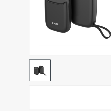
Pokemon TCG
Preventas
SEMINUEVOS
Componentes PC
Gafas Gamer
Mobile Gaming
Notebooks
Perifericos PC
2X1 DIGITALES PS4/PS5
Articulos Geek
Remeras TDV
Accesorios telefonía