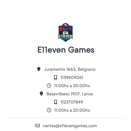
E11even Games
Juramento 1663, Belgrano
1139409061
11:00hs a 20:00hs
Basavilbaso 1907, Lanús
1123707849
11:00hs a 20:00hs
ventas@e11evengames.com