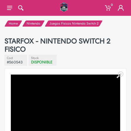
0
Home
Nintendo
Juegos Fisicos Nintendo Switch 2
STARFOX - NINTENDO SWITCH 2
FISICO
Cod
Stock
#560543
DISPONIBLE