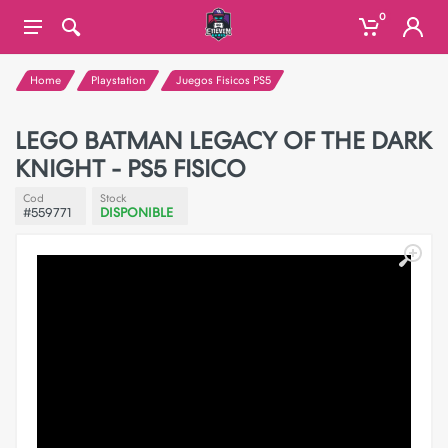
0
Home
Playstation
Juegos Fisicos PS5
LEGO BATMAN LEGACY OF THE DARK
KNIGHT - PS5 FISICO
Cod
Stock
#559771
DISPONIBLE