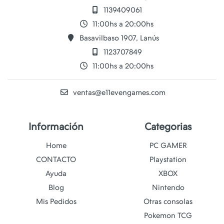
1139409061
11:00hs a 20:00hs
Basavilbaso 1907, Lanús
1123707849
11:00hs a 20:00hs
ventas@e11evengames.com
Información
Categorias
Home
PC GAMER
CONTACTO
Playstation
Ayuda
XBOX
Blog
Nintendo
Mis Pedidos
Otras consolas
Pokemon TCG