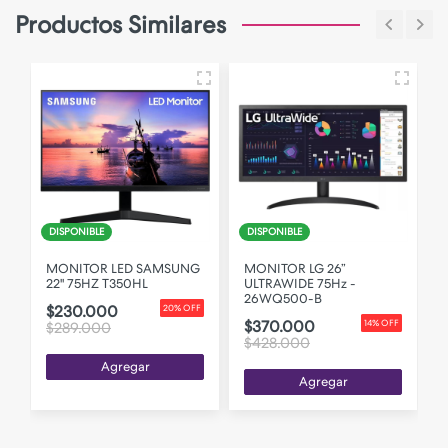
Productos Similares
N
DISPONIBLE
DISPONIBLE
MONITOR LED SAMSUNG
MONITOR LG 26”
22" 75HZ T350HL
ULTRAWIDE 75Hz -
26WQ500-B
$230.000
F
20% OFF
$370.000
14% OFF
$289.000
$428.000
Agregar
Agregar