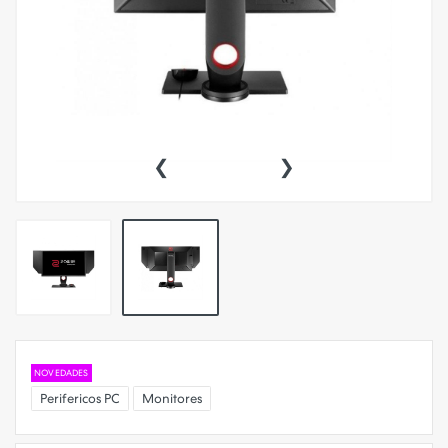
‹
›
NOVEDADES
Perifericos PC
Monitores