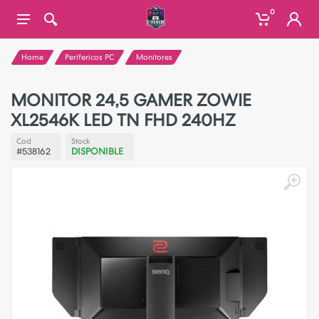
0
Home
Perifericos PC
Monitores
MONITOR 24,5 GAMER ZOWIE
XL2546K LED TN FHD 240HZ
Cod
Stock
#538162
DISPONIBLE