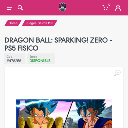
0
Home
Juegos Fisicos PS5
DRAGON BALL: SPARKING! ZERO -
PS5 FISICO
Cod
Stock
#478258
DISPONIBLE