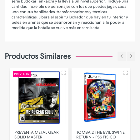
serie Budokai Tenkaichi y la lleva a un nivel superior. Incluye una
cantidad increíble de personajes con los que puedes jugar, cada
uno con sus habilidades, transformaciones y técnicas
características. Libera el espíritu luchador que hay en tu interior y
pelea en arenas que se desmoronan y reaccionan a tu poder a
medida que la batalla se vuelve más encarnizada.
Productos Similares
PREVENTA
N
PREVENTA METAL GEAR
TOMBA 2 THE EVIL SWINE
SOLID MASTER
RETURN - PS5 FISICO