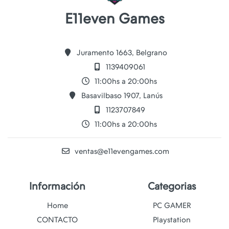
E11even Games
Juramento 1663, Belgrano
1139409061
11:00hs a 20:00hs
Basavilbaso 1907, Lanús
1123707849
11:00hs a 20:00hs
ventas@e11evengames.com
Información
Categorias
Home
PC GAMER
CONTACTO
Playstation