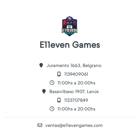
E11even Games
Juramento 1663, Belgrano
1139409061
11:00hs a 20:00hs
Basavilbaso 1907, Lanús
1123707849
11:00hs a 20:00hs
ventas@e11evengames.com