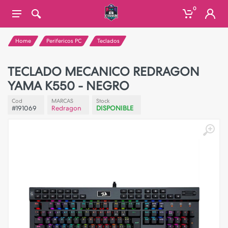
0
Home
Perifericos PC
Teclados
TECLADO MECANICO REDRAGON
YAMA K550 - NEGRO
Cod
MARCAS
Stock
#191069
Redragon
DISPONIBLE