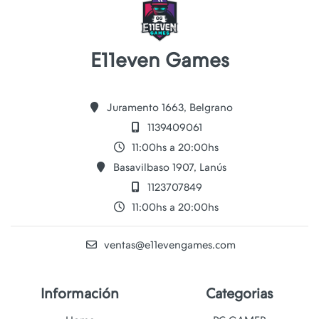
E11even Games
Juramento 1663, Belgrano
1139409061
11:00hs a 20:00hs
Basavilbaso 1907, Lanús
1123707849
11:00hs a 20:00hs
ventas@e11evengames.com
Información
Categorias