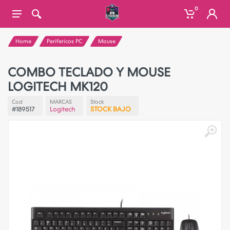
0
Home
Perifericos PC
Mouse
COMBO TECLADO Y MOUSE
LOGITECH MK120
Cod
MARCAS
Stock
#189517
Logitech
STOCK BAJO