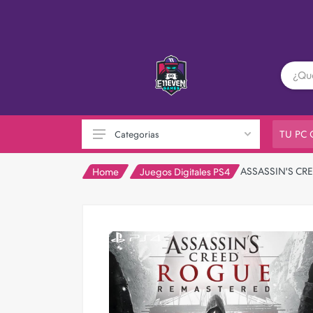
TU PC
Categorias
ASSASSIN'S CR
Home
Juegos Digitales PS4
PC GAMER
Playstation
XBOX
Nintendo
Otras consolas