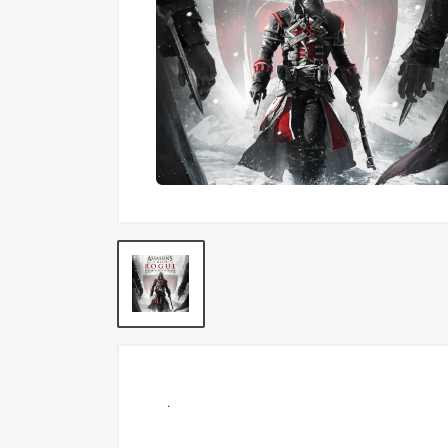
Pokemon TCG
Preventas
SEMINUEVOS
Componentes PC
Gafas Gamer
Mobile Gaming
Notebooks
Perifericos PC
2X1 DIGITALES PS4/PS5
Articulos Geek
Remeras TDV
.
Accesorios telefonía