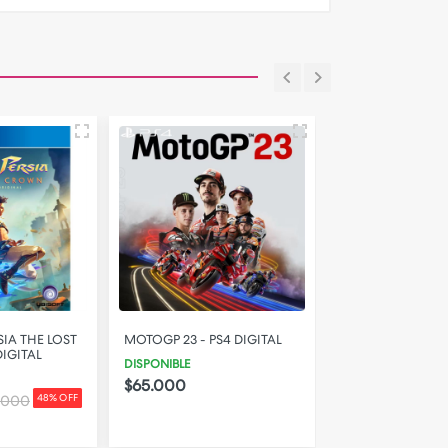
SIA THE LOST
MOTOGP 23 - PS4 DIGITAL
LEGO BATMAN 3
IGITAL
GOTHAM - PS4 D
DISPONIBLE
DISPONIBLE
$65.000
$32.000
.000
48% OFF