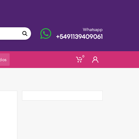
Whatsapp
+5491139409061
0
dos