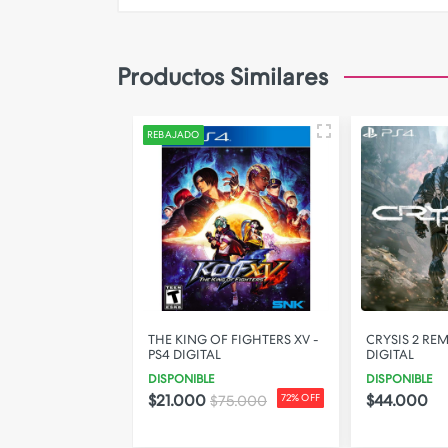
Camara de Seguridad
Gadgets
Productos Similares
Iluminacion
Parlantes
REBAJADO
PERSONALIZA TU FUNDA!
STO PROTOCOL -
THE KING OF FIGHTERS XV -
CRYSIS 2 RE
L
PS4 DIGITAL
DIGITAL
DISPONIBLE
DISPONIBLE
$21.000
$44.000
$75.000
72% OFF