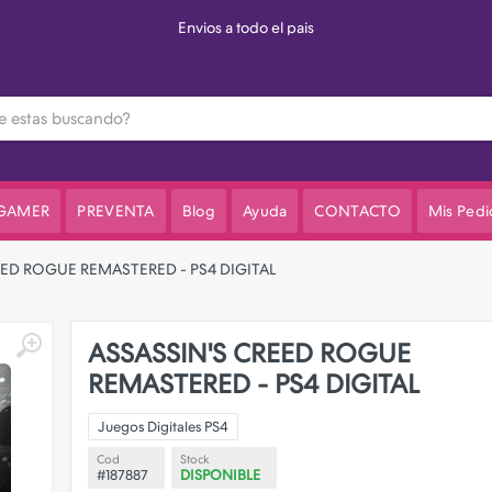
3 cuotas sin interes en el valor de lista
 GAMER
PREVENTA
Blog
Ayuda
CONTACTO
Mis Pedi
EED ROGUE REMASTERED - PS4 DIGITAL
ASSASSIN'S CREED ROGUE
REMASTERED - PS4 DIGITAL
Juegos Digitales PS4
Cod
Stock
#187887
DISPONIBLE